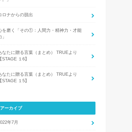
コロナからの脱出
心を磨く「その①：人間力・精神力・才能
力」
あなたに贈る言葉（まとめ） TRUEより
【STAGE １6】
あなたに贈る言葉（まとめ） TRUEより
【STAGE １5】
アーカイブ
2022年7月