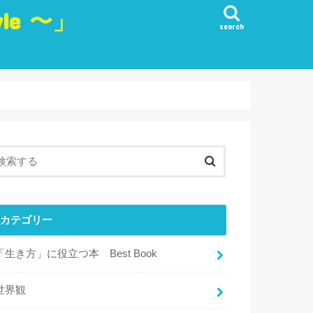
yle 〜」
search
生き方
愛
観
・実行・行動
目標
・リフレッシュ・楽しみ
カテゴリー
「生き方」に役立つ本 Best Book
世界観