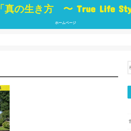
「真の生き方 〜 True Life St
ホームページ
真の生き方 〜 True Life Style 〜
「生き方」に役立つ本 Best Book
ブログ トップページ
真の
人・
世界
挑戦
夢・
癒し
言葉
観