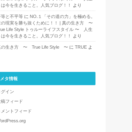
とは今を生きること。人気ブログ！！
より
平等と不平等
に
NO.１「その道の力」を極める。
世の現実を勝ち抜くために！！ | 真の生き方 〜
rue Life Style トゥルーライフスタイル 〜 人生
とは今を生きること。人気ブログ！！
より
の生き方 〜 True Life Style 〜
に
TRUE
よ
り
メタ情報
ログイン
投稿フィード
コメントフィード
ordPress.org