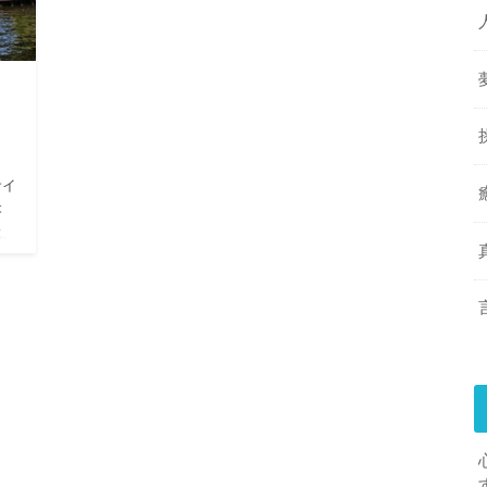
サイ
本
化、
せな