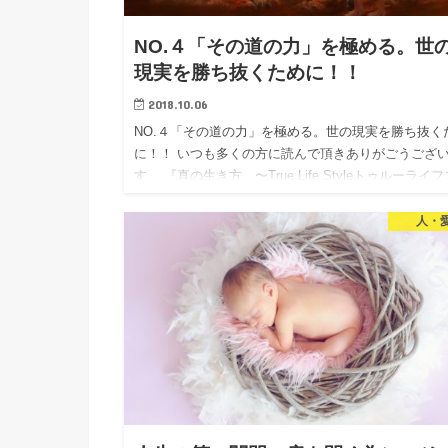
NO.４「その道の力」を極める。世
現実を勝ち抜くために！！
2018.10.06
NO.４「その道の力」を極める。世の現実を勝ち抜く
に！！ いつも多くの方に読んで頂きありがごうござ
す。 『真の生き方 〜True Life Styleトゥルーライ
イル〜』は、 もう直ぐ、１００回記念となりま…
人・