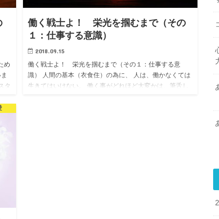
の
働く戦士よ！ 栄光を掴むまで（その
１：仕事する意識）
2018.09.15
ため
働く戦士よ！ 栄光を掴むまで（その１：仕事する意
いま
識） 人間の基本（衣食住）の為に、 人は、働かなくては
フスタ
生きてはいけない。 働く事がどれほど大変かは、筆舌し
がたいですが、 私も一社会人として、一生懸命働いてき
た人間として、…
愛