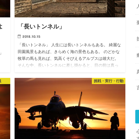
よ
「長いトンネル」
2018.10.15
「長いトンネル」 人生には長いトンネルもある。 綺麗な
田園風景もあれば、きらめく海の景色もある。 のどかな
」
牧草の馬も見れば、気高くそびえるアルプスは雄大だ。
そんな中、長いトンネルに差し掛かると、目の前は真っ
暗になる。 …
観
挑戦・実行・行動