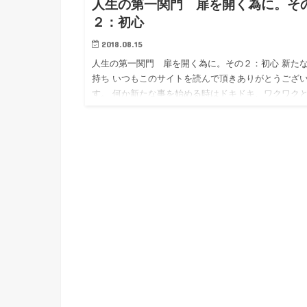
人生の第一関門 扉を開く為に。そ
２：初心
2018.08.15
人生の第一関門 扉を開く為に。その２：初心 新た
持ち いつもこのサイトを読んで頂きありがとうござ
す。 何か新たな事を始める時はドキドキ、ワクワクと
張や不安や期待が複雑に入り交じり、 新鮮な気持ち
しいですよ…