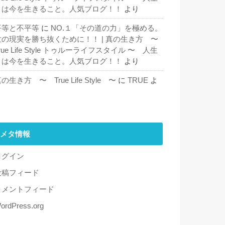
とは今を生きること。人気ブログ！！
より
平等と不平等
に
NO.１「その道の力」を極める。
世の現実を勝ち抜くために！！ | 真の生き方 〜
rue Life Style トゥルーライフスタイル 〜 人生
とは今を生きること。人気ブログ！！
より
の生き方 〜 True Life Style 〜
に
TRUE
よ
り
メタ情報
ログイン
投稿フィード
コメントフィード
ordPress.org