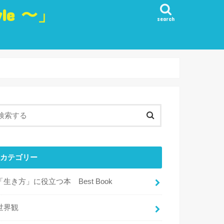
yle 〜」
search
生き方
愛
観
・実行・行動
目標
・リフレッシュ・楽しみ
カテゴリー
「生き方」に役立つ本 Best Book
世界観