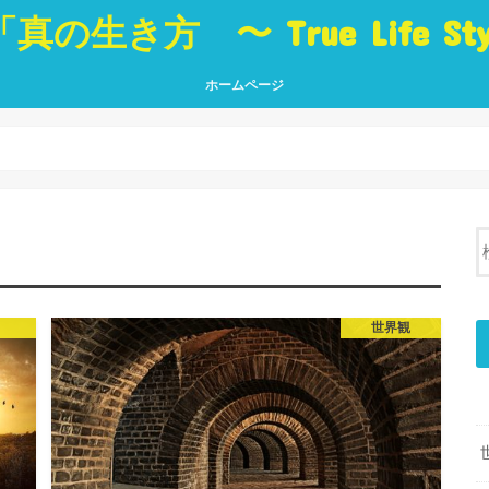
「真の生き方 〜 True Life St
ホームページ
真の生き方 〜 True Life Style 〜
「生き方」に役立つ本 Best Book
ブログ トップページ
真の
人・
世界
挑戦
夢・
癒し
言葉
世界観