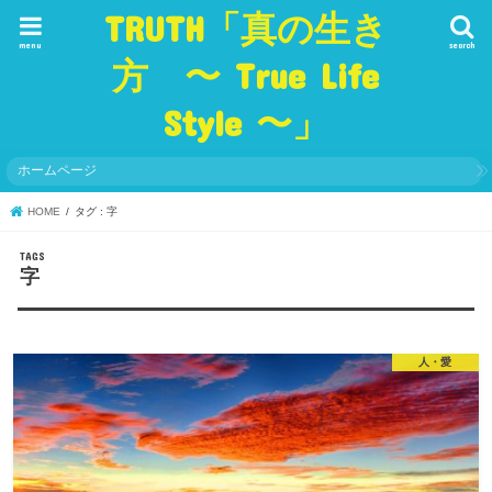
TRUTH「真の生き
menu
search
方 〜 True Life
Style 〜」
ホームページ
HOME
タグ : 字
字
人・愛