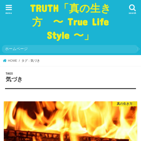
TRUTH「真の生き
menu
search
方 〜 True Life
Style 〜」
ホームページ
HOME
タグ : 気づき
気づき
真の生き方