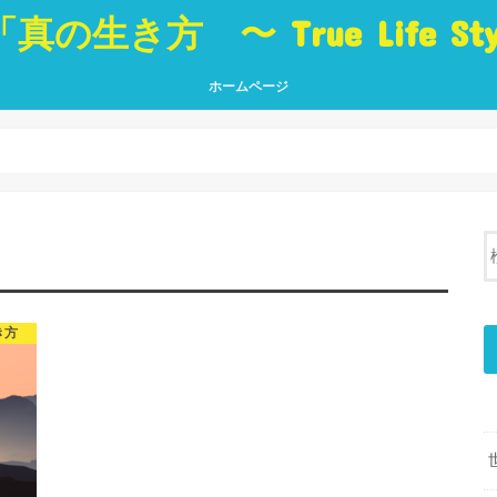
「真の生き方 〜 True Life St
ホームページ
真の生き方 〜 True Life Style 〜
「生き方」に役立つ本 Best Book
ブログ トップページ
真の
人・
世界
挑戦
夢・
癒し
言葉
き方