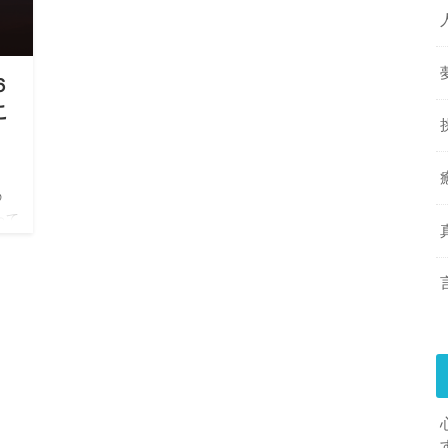
６
こ
の
って
 壁
空だ