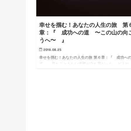
幸せを掴む！あなたの人生の旅 第
章：『 成功への道 〜この山の向
うへ〜 』
2018.08.25
幸せを掴む！あなたの人生の旅 第６章：『 成功へ
道 』 見たこともない絶壁が立ち塞がった。 どうや
登るのか？どこまで高いのか？見当もつかなかった。
に手を当てた。大地そのものだ。 見上げると夏の青
けが笑ってい…