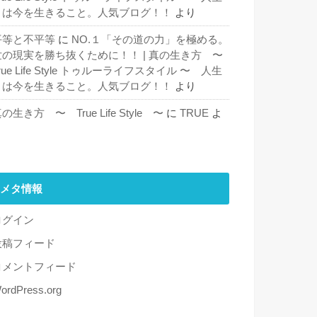
とは今を生きること。人気ブログ！！
より
平等と不平等
に
NO.１「その道の力」を極める。
世の現実を勝ち抜くために！！ | 真の生き方 〜
rue Life Style トゥルーライフスタイル 〜 人生
とは今を生きること。人気ブログ！！
より
の生き方 〜 True Life Style 〜
に
TRUE
よ
り
メタ情報
ログイン
投稿フィード
コメントフィード
ordPress.org