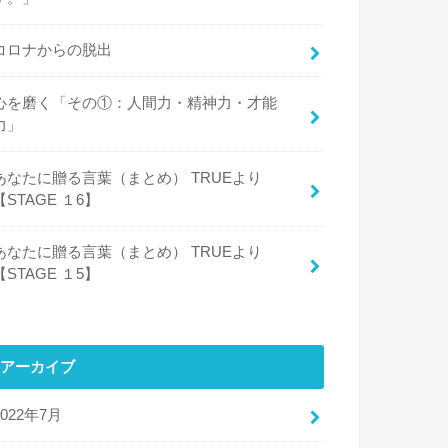
コロナからの脱出
心を磨く「その①：人間力・精神力・才能
力」
あなたに贈る言葉（まとめ） TRUEより
【STAGE １6】
あなたに贈る言葉（まとめ） TRUEより
【STAGE １5】
アーカイブ
2022年7月