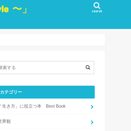
yle 〜」
search
生き方
愛
観
・実行・行動
目標
・リフレッシュ・楽しみ
カテゴリー
「生き方」に役立つ本 Best Book
世界観