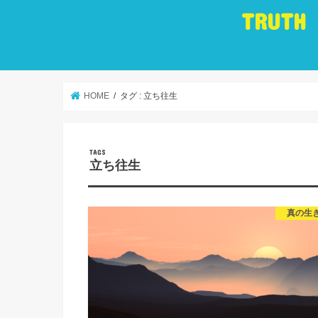
TRUTH
HOME
タグ : 立ち往生
立ち往生
真の生