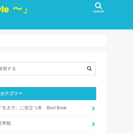
yle 〜」
search
生き方
愛
観
・実行・行動
目標
・リフレッシュ・楽しみ
カテゴリー
「生き方」に役立つ本 Best Book
世界観