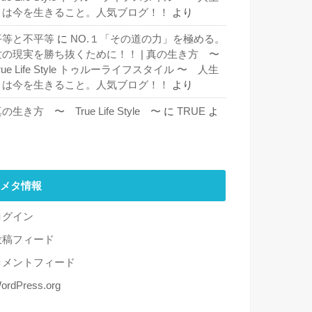
とは今を生きること。人気ブログ！！
より
平等と不平等
に
NO.１「その道の力」を極める。
世の現実を勝ち抜くために！！ | 真の生き方 〜
rue Life Style トゥルーライフスタイル 〜 人生
とは今を生きること。人気ブログ！！
より
の生き方 〜 True Life Style 〜
に
TRUE
よ
り
メタ情報
ログイン
投稿フィード
コメントフィード
ordPress.org