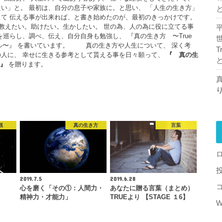
い」と。 最初は、自分の息子や家族に。と思い、 「人生の生き方」
て 伝える事が出来れば、と書き始めたのが、最初のきっかけです。
えたい。助けたい。生かしたい。 世の為、人の為に役に立てる事
を巡らし、調べ、伝え、自分自身も勉強し、 『真の生き方 〜True
フスタイル〜』 を書いています。 真の生き方や人生について、 深く考
T
の人に、 幸せに生きる参考として貰える事を日々願って、
『
真の生
』
を贈ります。
真
観
真の生き方
言葉
2019.7.5
2019.6.28
心を磨く「その①：人間力・
あなたに贈る言葉（まとめ）
精神力・才能力」
TRUEより 【STAGE １6】
W