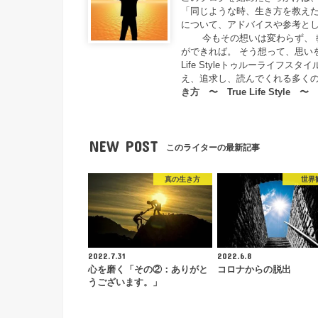
「同じような時、生き方を教えた
について、アドバイスや参考とし
今もその想いは変わらず、 教
ができれば。 そう想って、思い
Life Styleトゥルーライ
え、追求し、読んでくれる多く
き方 〜 True Life Style 〜
NEW POST
このライターの最新記事
真の生き方
世界
2022.7.31
2022.6.8
心を磨く「その②：ありがと
コロナからの脱出
うございます。」