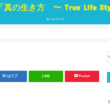
「真の生き方 〜 True Life St
ホームページ
真の生き方 〜 True Life Style 〜
「生き方」に役立つ本 Best Book
ブログ トップページ
真の
人・
世界
挑戦
夢・
癒し
言葉
はてブ
LINE
Pocket