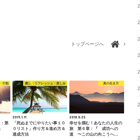
トップページへ
・行動
癒し・リフレッシュ・楽しみ
真の生き方
2019.1.11
2018.8.25
）：第
「死ぬまでにやりたい事１０
幸せを掴む！あなたの人生の
」
０リスト」作り方＆進め方＆
旅 第６章：『 成功への
達成方法
道 〜この山の向こうへ…