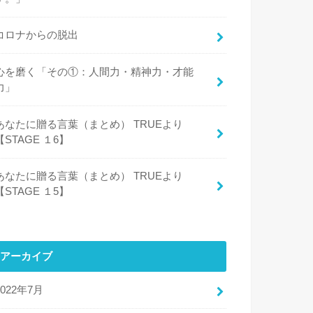
コロナからの脱出
心を磨く「その①：人間力・精神力・才能
力」
あなたに贈る言葉（まとめ） TRUEより
【STAGE １6】
あなたに贈る言葉（まとめ） TRUEより
【STAGE １5】
アーカイブ
2022年7月