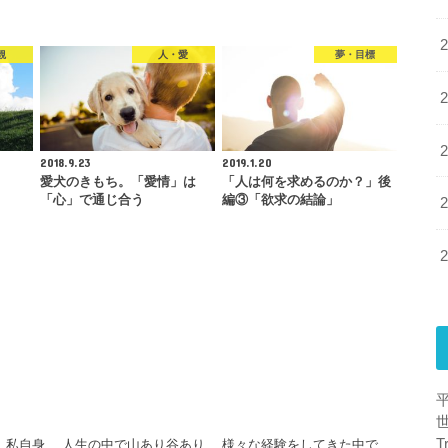
観
人・愛
夢・目標
2018.9.23
2019.1.20
愛犬のきもち。「愛情」は
「人は何を求めるのか？」後
「心」で通じ合う
編③「欲求の結論」
T
 私自身、 人生の中で山あり谷あり、 様々な経験をしてきた中で、