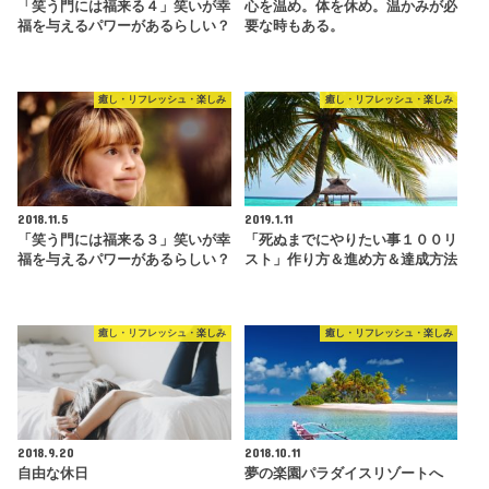
「笑う門には福来る４」笑いが幸
心を温め。体を休め。温かみが必
福を与えるパワーがあるらしい？
要な時もある。
癒し・リフレッシュ・楽しみ
癒し・リフレッシュ・楽しみ
2018.11.5
2019.1.11
「笑う門には福来る３」笑いが幸
「死ぬまでにやりたい事１００リ
福を与えるパワーがあるらしい？
スト」作り方＆進め方＆達成方法
癒し・リフレッシュ・楽しみ
癒し・リフレッシュ・楽しみ
2018.9.20
2018.10.11
自由な休日
夢の楽園パラダイスリゾートへ