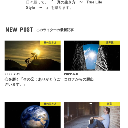
日々願って、
『
真の生き方 〜 True Life
Style 〜
』
を贈ります。
NEW POST
このライターの最新記事
真の生き方
世界観
2022.7.31
2022.6.8
心を磨く「その②：ありがとうご
コロナからの脱出
ざいます。」
真の生き方
言葉