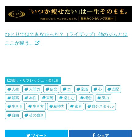
ひとりではできなかった？［ライザップ］他のジムとは
ここが違う。
癒し・リフレッシュ・楽しみ
人生
人間力
信念
力
常識
心
支配
最高
本性
束縛
楽しむ
概念
気力
生きる
生き方
精神力
素直
自分スタイル
自由
芯の強さ
ツイート
シェア