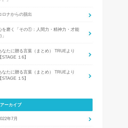
コロナからの脱出
心を磨く「その①：人間力・精神力・才能
力」
あなたに贈る言葉（まとめ） TRUEより
【STAGE １6】
あなたに贈る言葉（まとめ） TRUEより
【STAGE １5】
アーカイブ
2022年7月