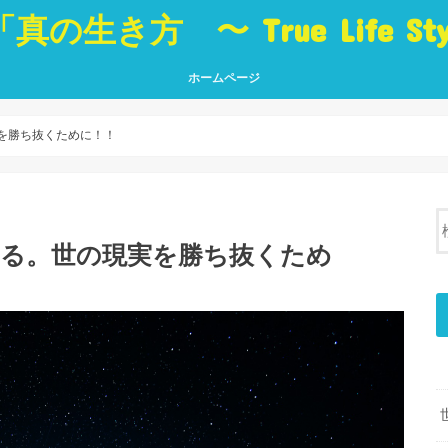
「真の生き方 〜 True Life St
ホームページ
真の生き方 〜 True Life Style 〜
「生き方」に役立つ本 Best Book
ブログ トップページ
真の
人・
世界
挑戦
夢・
癒し
言葉
実を勝ち抜くために！！
める。世の現実を勝ち抜くため