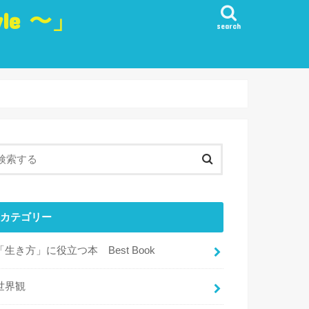
yle 〜」
search
生き方
愛
観
・実行・行動
目標
・リフレッシュ・楽しみ
カテゴリー
「生き方」に役立つ本 Best Book
世界観