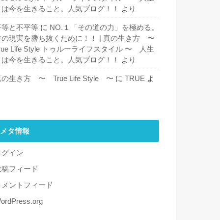
とは今を生きること。人気ブログ！！
より
平等と不平等
に
NO.１「その道の力」を極める。
世の現実を勝ち抜くために！！ | 真の生き方 〜
rue Life Style トゥルーライフスタイル 〜 人生
とは今を生きること。人気ブログ！！
より
の生き方 〜 True Life Style 〜
に
TRUE
よ
り
メタ情報
ログイン
投稿フィード
コメントフィード
ordPress.org