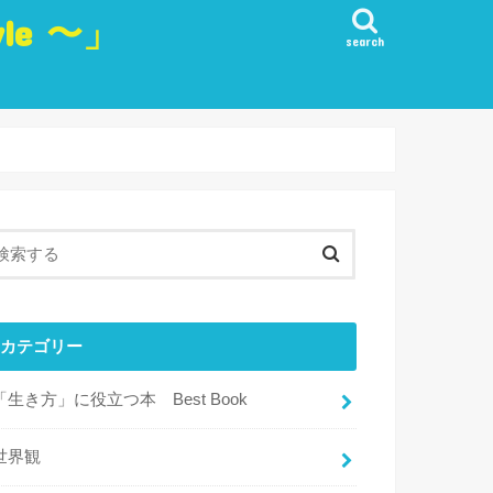
yle 〜」
search
生き方
愛
観
・実行・行動
目標
・リフレッシュ・楽しみ
カテゴリー
「生き方」に役立つ本 Best Book
世界観