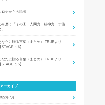
コロナからの脱出
心を磨く「その①：人間力・精神力・才能
力」
あなたに贈る言葉（まとめ） TRUEより
【STAGE １6】
あなたに贈る言葉（まとめ） TRUEより
【STAGE １5】
アーカイブ
2022年7月