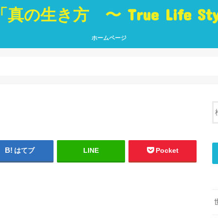
「真の生き方 〜 True Life St
ホームページ
真の生き方 〜 True Life Style 〜
「生き方」に役立つ本 Best Book
ブログ トップページ
真の
人・
世界
挑戦
夢・
癒し
言葉
はてブ
LINE
Pocket