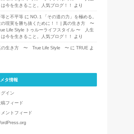
とは今を生きること。人気ブログ！！
より
平等と不平等
に
NO.１「その道の力」を極める。
世の現実を勝ち抜くために！！ | 真の生き方 〜
rue Life Style トゥルーライフスタイル 〜 人生
とは今を生きること。人気ブログ！！
より
の生き方 〜 True Life Style 〜
に
TRUE
よ
り
メタ情報
ログイン
投稿フィード
コメントフィード
ordPress.org