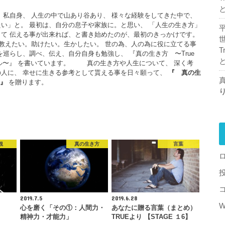
 私自身、 人生の中で山あり谷あり、 様々な経験をしてきた中で、
い」と。 最初は、自分の息子や家族に。と思い、 「人生の生き方」
て 伝える事が出来れば、と書き始めたのが、最初のきっかけです。
えたい。助けたい。生かしたい。 世の為、人の為に役に立てる事
T
を巡らし、調べ、伝え、自分自身も勉強し、 『真の生き方 〜True
フスタイル〜』 を書いています。 真の生き方や人生について、 深く考
の人に、 幸せに生きる参考として貰える事を日々願って、
『
真の生
真
』
を贈ります。
観
真の生き方
言葉
2019.7.5
2019.6.28
W
心を磨く「その①：人間力・
あなたに贈る言葉（まとめ）
精神力・才能力」
TRUEより 【STAGE １6】