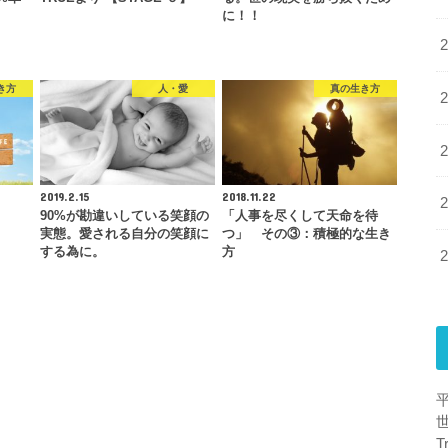
に！！
き方
人・愛
真の生き方
2019.2.15
2018.11.22
90%が勘違いしている笑顔の
「人事を尽くして天命を待
実態。愛される自分の笑顔に
つ」 その③：積極的な生き
する為に。
方
T