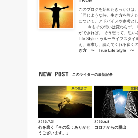
TRUE
このブログを始めたきっかけは、
「同じような時、生き方を教えた
について、アドバイスや参考とし
今もその想いは変わらず、 教
ができれば。 そう想って、思い
Life Styleトゥルーライ
え、追求し、読んでくれる多く
き方 〜 True Life Style 〜
NEW POST
このライターの最新記事
真の生き方
世界
2022.7.31
2022.6.8
心を磨く「その②：ありがと
コロナからの脱出
うございます。」