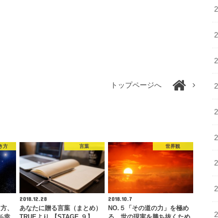
トップページへ
き方
言葉
世界観
2018.12.28
2018.10.7
り方、
あなたに贈る言葉（まとめ）
NO.５「その道の力」を極め
%幸
TRUEより 【STAGE ９】
る。世の現実を勝ち抜くため