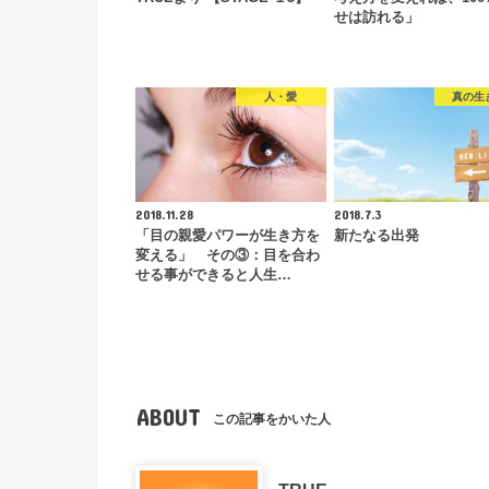
せは訪れる」
人・愛
真の生
2018.11.28
2018.7.3
「目の親愛パワーが生き方を
新たなる出発
変える」 その③：目を合わ
せる事ができると人生…
ABOUT
この記事をかいた人