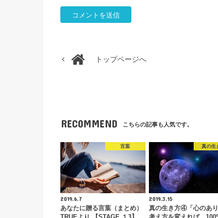
トップページへ
RECOMMEND
こちらの記事も人気です。
言葉
真の生
2019.6.7
2019.3.15
あなたに贈る言葉（まとめ）
真の生き方④「心のあ
TRUEより 【STAGE １3】
考え方を変えれば、100