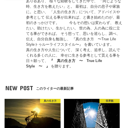
あり谷あり、 様々な経験をしてきた中で、 「同じような
時、生き方を教えたい」と。 最初は、自分の息子や家族
に。と思い、 「人生の生き方」について、アドバイスや
参考として 伝える事が出来れば、と書き始めたのが、最
初のきっかけです。 今もその想いは変わらず、 教え
たい。助けたい。生かしたい。 世の為、人の為に役に立
てる事ができれば。 そう想って、思いを巡らし、調べ、
伝え、自分自身も勉強し、 『真の生き方 〜True Life
Styleトゥルーライフスタイル〜』 を書いています。
真の生き方や人生について、 深く考え、追求し、読んで
くれる多くの人に、 幸せに生きる参考として貰える事を
日々願って、
『
真の生き方 〜 True Life
Style 〜
』
を贈ります。
NEW POST
このライターの最新記事
真の生き方
世界観