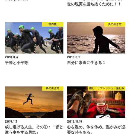
世の現実を勝ち抜くために！！
世界観
真の生き方
2018.8.4
2018.8.2
平等と不平等
自分に素直に生きる１
真の生き方
癒し・リフレッシュ・楽しみ
2019.1.3
2018.11.19
成し遂げる人生。その①：「皆と
心を温め。体を休め。温かみが必
違う事をする勇気」
要な時もある。