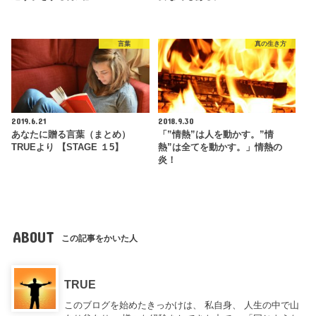
言葉
真の生き方
2019.6.21
2018.9.30
あなたに贈る言葉（まとめ）
「”情熱”は人を動かす。”情
TRUEより 【STAGE １5】
熱”は全てを動かす。」情熱の
炎！
ABOUT
この記事をかいた人
TRUE
このブログを始めたきっかけは、 私自身、 人生の中で山