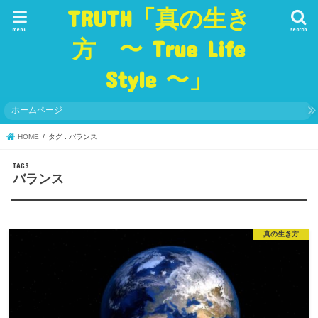
TRUTH「真の生き
menu
search
方 〜 True Life
Style 〜」
ホームページ
HOME
タグ : バランス
バランス
真の生き方