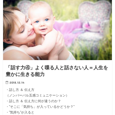
「話す力④」よく喋る人と話さない人＝人生を
豊かに生きる能力
2018.12.14
・話し方 ＆ 伝え方
（ノンバーバル五感コミュニケーション）
・話し方 ＆ 伝え方に何が違うのか？
・”そこに「気持ち」が入っているかどうか？”
・”気持ち”が入ると