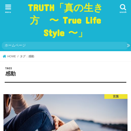
TRUTH「真の生き
menu
search
方 〜 True Life
Style 〜」
ホームページ
HOME
タグ : 感動
感動
言葉