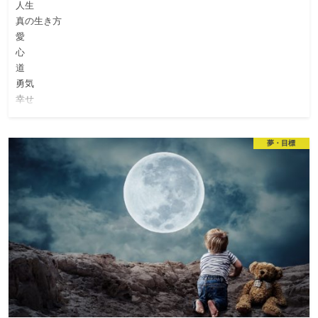
人生
真の生き方
愛
心
道
勇気
幸せ
夢・目標