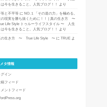
とは今を生きること。人気ブログ！！
より
平等と不平等
に
NO.１「その道の力」を極める。
世の現実を勝ち抜くために！！ | 真の生き方 〜
rue Life Style トゥルーライフスタイル 〜 人生
とは今を生きること。人気ブログ！！
より
の生き方 〜 True Life Style 〜
に
TRUE
よ
り
メタ情報
ログイン
投稿フィード
コメントフィード
ordPress.org