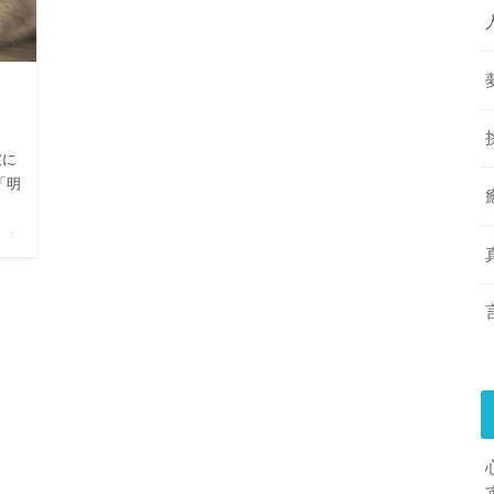
彼に
「明
。」