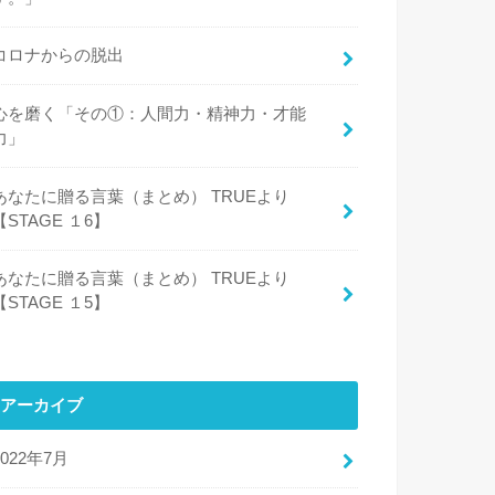
コロナからの脱出
心を磨く「その①：人間力・精神力・才能
力」
あなたに贈る言葉（まとめ） TRUEより
【STAGE １6】
あなたに贈る言葉（まとめ） TRUEより
【STAGE １5】
アーカイブ
2022年7月