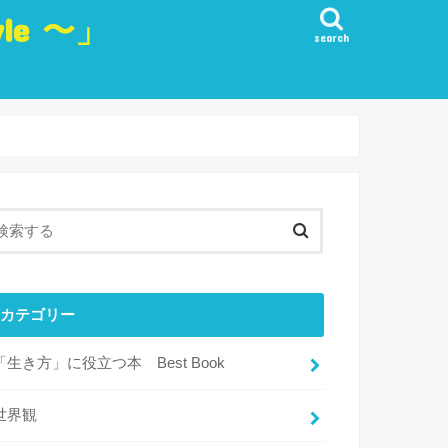
yle 〜」
search
生き方
愛
観
・実行・行動
目標
・リフレッシュ・楽しみ
カテゴリー
「生き方」に役立つ本 Best Book
世界観