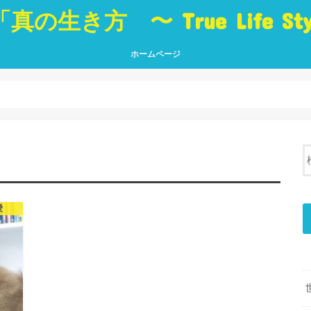
「真の生き方 〜 True Life St
ホームページ
真の生き方 〜 True Life Style 〜
「生き方」に役立つ本 Best Book
ブログ トップページ
真の
人・
世界
挑戦
夢・
癒し
言葉
愛