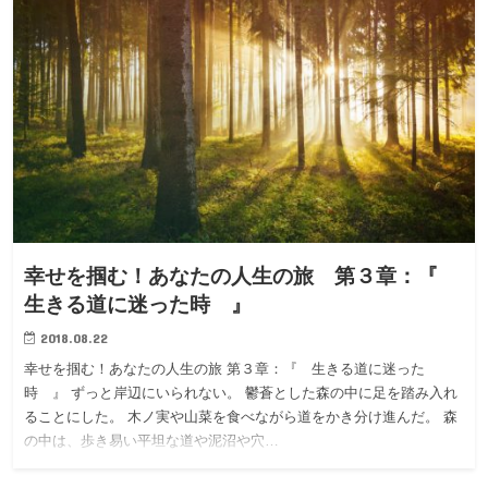
幸せを掴む！あなたの人生の旅 第３章：『
生きる道に迷った時 』
2018.08.22
幸せを掴む！あなたの人生の旅 第３章：『 生きる道に迷った
時 』 ずっと岸辺にいられない。 鬱蒼とした森の中に足を踏み入れ
ることにした。 木ノ実や山菜を食べながら道をかき分け進んだ。 森
の中は、歩き易い平坦な道や泥沼や穴…