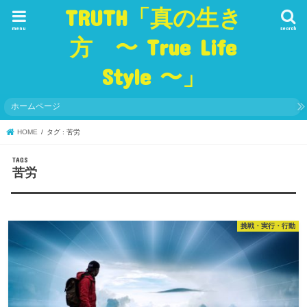
TRUTH「真の生き
menu
search
方 〜 True Life
Style 〜」
ホームページ
HOME
タグ : 苦労
苦労
挑戦・実行・行動