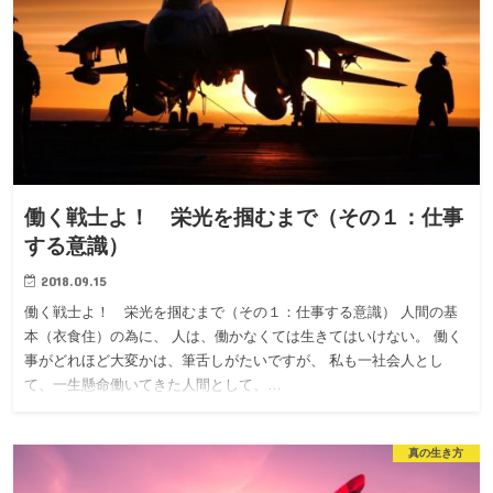
働く戦士よ！ 栄光を掴むまで（その１：仕事
する意識）
2018.09.15
働く戦士よ！ 栄光を掴むまで（その１：仕事する意識） 人間の基
本（衣食住）の為に、 人は、働かなくては生きてはいけない。 働く
事がどれほど大変かは、筆舌しがたいですが、 私も一社会人とし
て、一生懸命働いてきた人間として、…
真の生き方