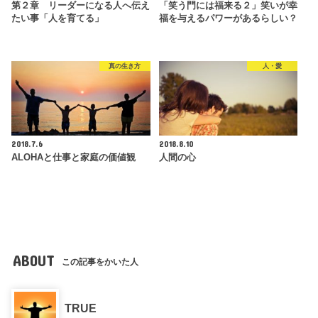
第２章 リーダーになる人へ伝え
「笑う門には福来る２」笑いが幸
たい事「人を育てる」
福を与えるパワーがあるらしい？
真の生き方
人・愛
2018.7.6
2018.8.10
ALOHAと仕事と家庭の価値観
人間の心
ABOUT
この記事をかいた人
TRUE