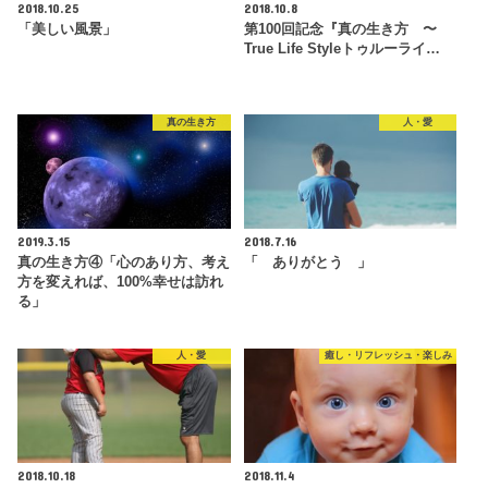
2018.10.25
2018.10.8
「美しい風景」
第100回記念『真の生き方 〜
True Life Styleトゥルーライ…
真の生き方
人・愛
2019.3.15
2018.7.16
真の生き方④「心のあり方、考え
「 ありがとう 」
方を変えれば、100%幸せは訪れ
る」
人・愛
癒し・リフレッシュ・楽しみ
2018.10.18
2018.11.4