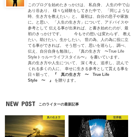
このブログを始めたきっかけは、 私自身、 人生の中で山
あり谷あり、 様々な経験をしてきた中で、 「同じような
時、生き方を教えたい」と。 最初は、自分の息子や家族
に。と思い、 「人生の生き方」について、アドバイスや
参考として 伝える事が出来れば、と書き始めたのが、最
初のきっかけです。 今もその想いは変わらず、 教え
たい。助けたい。生かしたい。 世の為、人の為に役に立
てる事ができれば。 そう想って、思いを巡らし、調べ、
伝え、自分自身も勉強し、 『真の生き方 〜True Life
Styleトゥルーライフスタイル〜』 を書いています。
真の生き方や人生について、 深く考え、追求し、読んで
くれる多くの人に、 幸せに生きる参考として貰える事を
日々願って、
『
真の生き方 〜 True Life
Style 〜
』
を贈ります。
NEW POST
このライターの最新記事
真の生き方
世界観