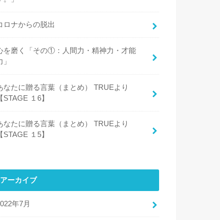
コロナからの脱出
心を磨く「その①：人間力・精神力・才能
力」
あなたに贈る言葉（まとめ） TRUEより
【STAGE １6】
あなたに贈る言葉（まとめ） TRUEより
【STAGE １5】
アーカイブ
2022年7月