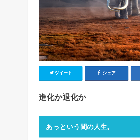
ツイート
シェア
進化か退化か
あっという間の人生。