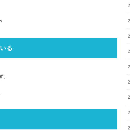
？
ている
ず、
。