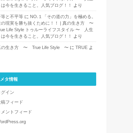
とは今を生きること。人気ブログ！！
より
平等と不平等
に
NO.１「その道の力」を極める。
世の現実を勝ち抜くために！！ | 真の生き方 〜
rue Life Style トゥルーライフスタイル 〜 人生
とは今を生きること。人気ブログ！！
より
の生き方 〜 True Life Style 〜
に
TRUE
よ
り
メタ情報
ログイン
投稿フィード
コメントフィード
ordPress.org