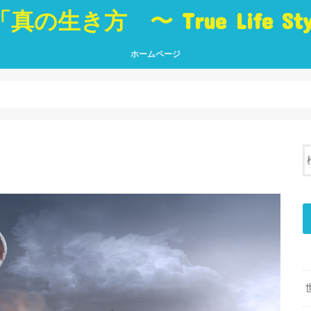
「真の生き方 〜 True Life St
ホームページ
真の生き方 〜 True Life Style 〜
「生き方」に役立つ本 Best Book
ブログ トップページ
真の
人・
世界
挑戦
夢・
癒し
言葉