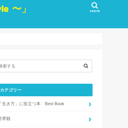
yle 〜」
search
生き方
愛
観
・実行・行動
目標
・リフレッシュ・楽しみ
カテゴリー
「生き方」に役立つ本 Best Book
世界観