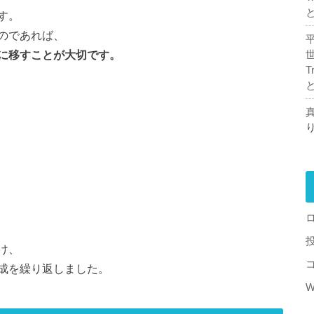
す。
のであれば、
に移すことが大切です。
T
真
け、
成を繰り返しました。
W