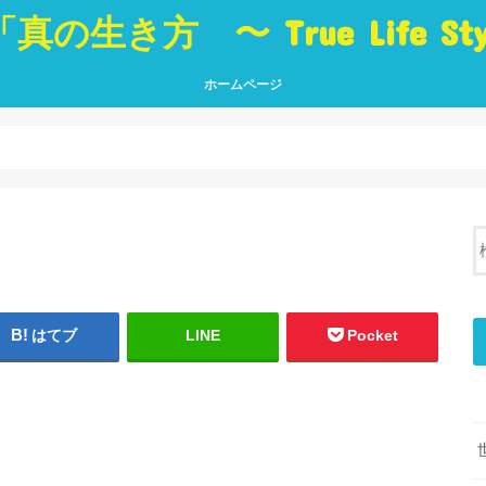
「真の生き方 〜 True Life St
ホームページ
真の生き方 〜 True Life Style 〜
「生き方」に役立つ本 Best Book
ブログ トップページ
真の
人・
世界
挑戦
夢・
癒し
言葉
はてブ
LINE
Pocket