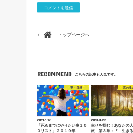
トップページへ
RECOMMEND
こちらの記事も人気です。
夢・目標
真の生
2019.1.12
2018.8.22
「死ぬまでにやりたい事１０
幸せを掴む！あなたの
０リスト」２０１９年
旅 第３章：『 生き