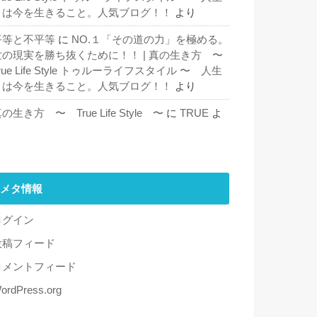
とは今を生きること。人気ブログ！！
より
平等と不平等
に
NO.１「その道の力」を極める。
世の現実を勝ち抜くために！！ | 真の生き方 〜
rue Life Style トゥルーライフスタイル 〜 人生
とは今を生きること。人気ブログ！！
より
の生き方 〜 True Life Style 〜
に
TRUE
よ
り
メタ情報
ログイン
投稿フィード
コメントフィード
ordPress.org