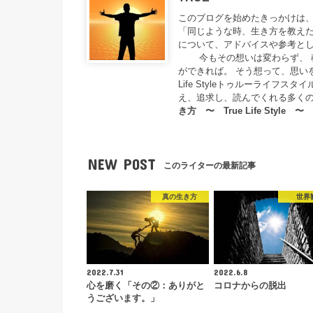
このブログを始めたきっかけは、
「同じような時、生き方を教えた
について、アドバイスや参考とし
今もその想いは変わらず、 教
ができれば。 そう想って、思い
Life Styleトゥルーライ
え、追求し、読んでくれる多く
き方 〜 True Life Style 〜
NEW POST
このライターの最新記事
真の生き方
世界
2022.7.31
2022.6.8
心を磨く「その②：ありがと
コロナからの脱出
うございます。」