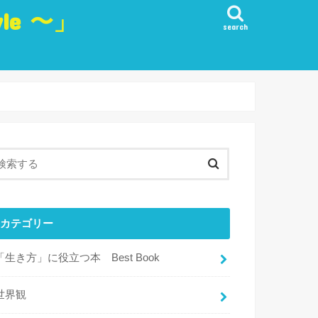
yle 〜」
search
生き方
愛
観
・実行・行動
目標
・リフレッシュ・楽しみ
カテゴリー
「生き方」に役立つ本 Best Book
世界観