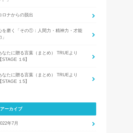
コロナからの脱出
心を磨く「その①：人間力・精神力・才能
力」
あなたに贈る言葉（まとめ） TRUEより
【STAGE １6】
あなたに贈る言葉（まとめ） TRUEより
【STAGE １5】
アーカイブ
2022年7月