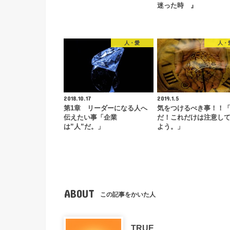
迷った時 』
人・愛
人・
2018.10.17
2019.1.5
第1章 リーダーになる人へ
気をつけるべき事！！
伝えたい事「企業
だ！これだけは注意し
は”人”だ。」
よう。」
ABOUT
この記事をかいた人
TRUE