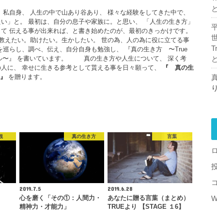
 私自身、 人生の中で山あり谷あり、 様々な経験をしてきた中で、
い」と。 最初は、自分の息子や家族に。と思い、 「人生の生き方」
て 伝える事が出来れば、と書き始めたのが、最初のきっかけです。
えたい。助けたい。生かしたい。 世の為、人の為に役に立てる事
T
を巡らし、調べ、伝え、自分自身も勉強し、 『真の生き方 〜True
フスタイル〜』 を書いています。 真の生き方や人生について、 深く考
の人に、 幸せに生きる参考として貰える事を日々願って、
『
真の生
』
を贈ります。
真
観
真の生き方
言葉
2019.7.5
2019.6.28
W
心を磨く「その①：人間力・
あなたに贈る言葉（まとめ）
精神力・才能力」
TRUEより 【STAGE １6】