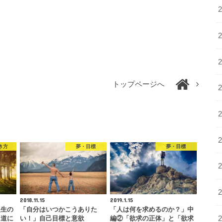
トップページへ
き方
夢・目標
夢・目標
2018.11.15
2019.1.15
人生の
「自分はいつかこうありた
「人は何を求めるのか？」中
る道に
い！」自己目標と意欲
編②「欲求の正体」と「欲求