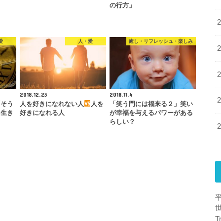
の行方」
愛
人・愛
癒し・リフレッシュ・楽しみ
2018.12.23
2018.11.4
「そう
人を好きになれない人
人を
「笑う門には福来る２」笑い
て生き
好きになれる人
が幸福を与えるパワーがある
らしい？
T