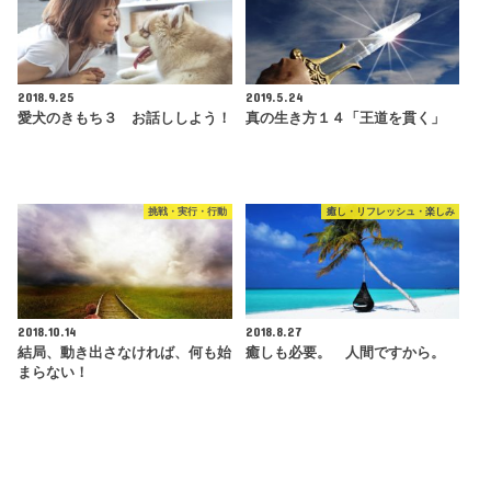
2018.9.25
2019.5.24
愛犬のきもち３ お話ししよう！
真の生き方１４「王道を貫く」
挑戦・実行・行動
癒し・リフレッシュ・楽しみ
2018.10.14
2018.8.27
結局、動き出さなければ、何も始
癒しも必要。 人間ですから。
まらない！