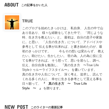
ABOUT
この記事をかいた人
TRUE
このブログを始めたきっかけは、 私自身、 人生の中で山
あり谷あり、 様々な経験をしてきた中で、 「同じような
時、生き方を教えたい」と。 最初は、自分の息子や家族
に。と思い、 「人生の生き方」について、アドバイスや
参考として 伝える事が出来れば、と書き始めたのが、最
初のきっかけです。 今もその想いは変わらず、 教え
たい。助けたい。生かしたい。 世の為、人の為に役に立
てる事ができれば。 そう想って、思いを巡らし、調べ、
伝え、自分自身も勉強し、 『真の生き方 〜True Life
Styleトゥルーライフスタイル〜』 を書いています。
真の生き方や人生について、 深く考え、追求し、読んで
くれる多くの人に、 幸せに生きる参考として貰える事を
日々願って、
『
真の生き方 〜 True Life
Style 〜
』
を贈ります。
NEW POST
このライターの最新記事