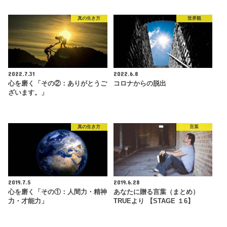
真の生き方
世界観
2022.7.31
2022.6.8
心を磨く「その②：ありがとうご
コロナからの脱出
ざいます。」
真の生き方
言葉
2019.7.5
2019.6.28
心を磨く「その①：人間力・精神
あなたに贈る言葉（まとめ）
力・才能力」
TRUEより 【STAGE １6】