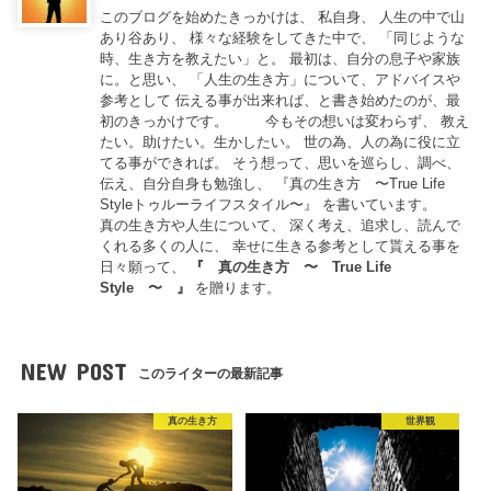
このブログを始めたきっかけは、 私自身、 人生の中で山
あり谷あり、 様々な経験をしてきた中で、 「同じような
時、生き方を教えたい」と。 最初は、自分の息子や家族
に。と思い、 「人生の生き方」について、アドバイスや
参考として 伝える事が出来れば、と書き始めたのが、最
初のきっかけです。 今もその想いは変わらず、 教え
たい。助けたい。生かしたい。 世の為、人の為に役に立
てる事ができれば。 そう想って、思いを巡らし、調べ、
伝え、自分自身も勉強し、 『真の生き方 〜True Life
Styleトゥルーライフスタイル〜』 を書いています。
真の生き方や人生について、 深く考え、追求し、読んで
くれる多くの人に、 幸せに生きる参考として貰える事を
日々願って、
『
真の生き方 〜 True Life
Style 〜
』
を贈ります。
NEW POST
このライターの最新記事
真の生き方
世界観