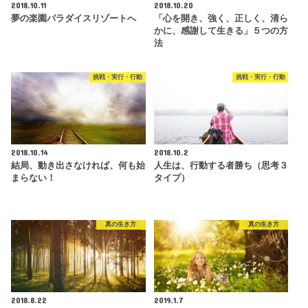
2018.10.11
2018.10.20
夢の楽園パラダイスリゾートへ
「心を開き、強く、正しく、清ら
かに、感謝して生きる」５つの方
法
挑戦・実行・行動
挑戦・実行・行動
2018.10.14
2018.10.2
結局、動き出さなければ、何も始
人生は、行動する者勝ち（思考３
まらない！
タイプ）
真の生き方
真の生き方
2018.8.22
2019.1.7