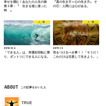
幸せを掴む！あなたの人生の旅
『真の生き方＝心の生き方』 そ
第３章：『 生きる道に迷った
の①：人間には心がある。
時 』
人・愛
人・愛
2018.12.6
2019.1.5
「できる人」は、幸運好回転に乗
気をつけるべき事！！「そうだ！
り、ダントツにできる人になる。
これだけは注意して生きよう。」
ABOUT
この記事をかいた人
TRUE