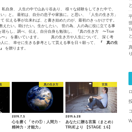
 私自身、 人生の中で山あり谷あり、 様々な経験をしてきた中で、
い」と。 最初は、自分の息子や家族に。と思い、 「人生の生き方」
て 伝える事が出来れば、と書き始めたのが、最初のきっかけです。
えたい。助けたい。生かしたい。 世の為、人の為に役に立てる事
T
を巡らし、調べ、伝え、自分自身も勉強し、 『真の生き方 〜True
フスタイル〜』 を書いています。 真の生き方や人生について、 深く考
の人に、 幸せに生きる参考として貰える事を日々願って、
『
真の生
真
』
を贈ります。
観
真の生き方
言葉
2019.7.5
2019.6.28
W
心を磨く「その①：人間力・
あなたに贈る言葉（まとめ）
精神力・才能力」
TRUEより 【STAGE １6】