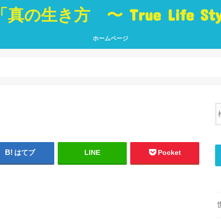
「真の生き方 〜 True Life St
ホームページ
真の生き方 〜 True Life Style 〜
「生き方」に役立つ本 Best Book
ブログ トップページ
真の
人・
世界
挑戦
夢・
癒し
言葉
はてブ
LINE
Pocket