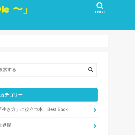
yle 〜」
search
生き方
愛
観
・実行・行動
目標
・リフレッシュ・楽しみ
カテゴリー
「生き方」に役立つ本 Best Book
世界観