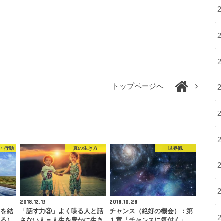
トップページへ
・行動
真の生き方
世界観
2018.12.13
2018.10.28
身を結
「話す力③」よく喋る人と話
チャンス（絶好の機会）：第
知る）
さない人＝人生を豊かに生き
１章「チャンスに気付く」