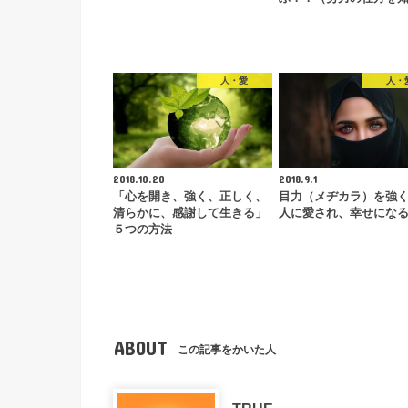
人・愛
人・
2018.10.20
2018.9.1
「心を開き、強く、正しく、
目力（メヂカラ）を強
清らかに、感謝して生きる」
人に愛され、幸せにな
５つの方法
ABOUT
この記事をかいた人