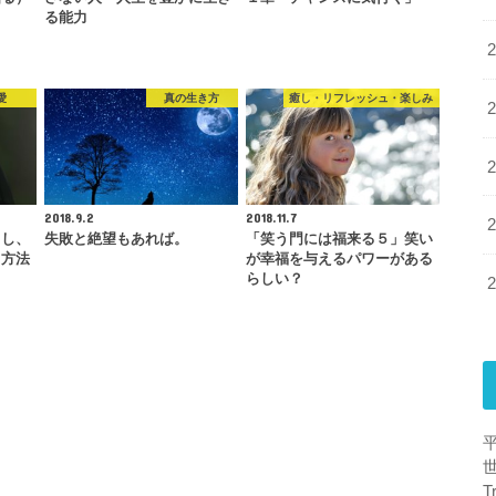
る能力
愛
真の生き方
癒し・リフレッシュ・楽しみ
2018.9.2
2018.11.7
くし、
失敗と絶望もあれば。
「笑う門には福来る５」笑い
る方法
が幸福を与えるパワーがある
らしい？
T