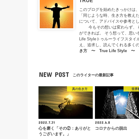
TRUE
このブログを始めたきっかけは、
「同じような時、生き方を教えた
について、アドバイスや参考とし
今もその想いは変わらず、 教
ができれば。 そう想って、思い
Life Styleトゥルーライ
え、追求し、読んでくれる多く
き方 〜 True Life Style 〜
NEW POST
このライターの最新記事
真の生き方
世界
2022.7.31
2022.6.8
心を磨く「その②：ありがと
コロナからの脱出
うございます。」