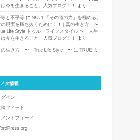
とは今を生きること。人気ブログ！！
より
平等と不平等
に
NO.１「その道の力」を極める。
世の現実を勝ち抜くために！！ | 真の生き方 〜
rue Life Style トゥルーライフスタイル 〜 人生
とは今を生きること。人気ブログ！！
より
の生き方 〜 True Life Style 〜
に
TRUE
よ
り
メタ情報
ログイン
投稿フィード
コメントフィード
ordPress.org