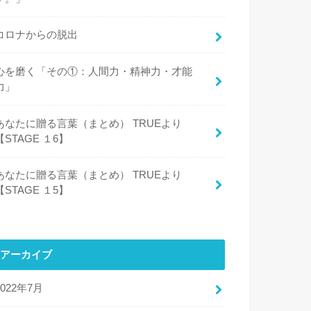
コロナからの脱出
心を磨く「その①：人間力・精神力・才能
力」
あなたに贈る言葉（まとめ） TRUEより
【STAGE １6】
あなたに贈る言葉（まとめ） TRUEより
【STAGE １5】
アーカイブ
2022年7月