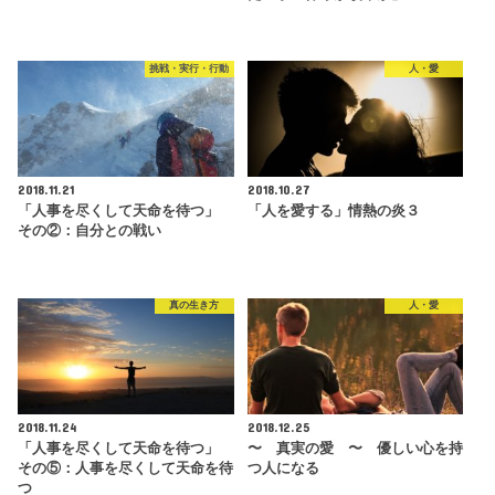
挑戦・実行・行動
人・愛
2018.11.21
2018.10.27
「人事を尽くして天命を待つ」
「人を愛する」情熱の炎３
その②：自分との戦い
真の生き方
人・愛
2018.11.24
2018.12.25
「人事を尽くして天命を待つ」
〜 真実の愛 〜 優しい心を持
その⑤：人事を尽くして天命を待
つ人になる
つ