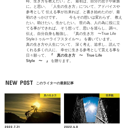
時、生き方を教えたい」と。 最初は、自分の息子や家族
に。と思い、 「人生の生き方」について、アドバイスや
参考として 伝える事が出来れば、と書き始めたのが、最
初のきっかけです。 今もその想いは変わらず、 教え
たい。助けたい。生かしたい。 世の為、人の為に役に立
てる事ができれば。 そう想って、思いを巡らし、調べ、
伝え、自分自身も勉強し、 『真の生き方 〜True Life
Styleトゥルーライフスタイル〜』 を書いています。
真の生き方や人生について、 深く考え、追求し、読んで
くれる多くの人に、 幸せに生きる参考として貰える事を
日々願って、
『
真の生き方 〜 True Life
Style 〜
』
を贈ります。
NEW POST
このライターの最新記事
真の生き方
世界観
2022.7.31
2022.6.8