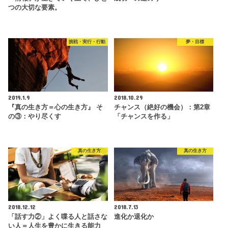
つの大切な要素。
挑戦・実行・行動
夢・目標
2019.1.9
2018.10.29
『真の生き方＝心の生き方』 そ
チャンス（絶好の機会）：第2章
の③：やり尽くす
「チャンスを作る」
真の生き方
真の生き方
2018.12.12
2018.7.13
「話す力②」よく喋る人と話さな
進化か退化か
い人＝人生を豊かに生きる能力