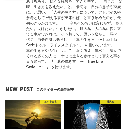
あり谷あり、 様々な経験をしてきた中で、 「同じような
時、生き方を教えたい」と。 最初は、自分の息子や家族
に。と思い、 「人生の生き方」について、アドバイスや
参考として 伝える事が出来れば、と書き始めたのが、最
初のきっかけです。 今もその想いは変わらず、 教え
たい。助けたい。生かしたい。 世の為、人の為に役に立
てる事ができれば。 そう想って、思いを巡らし、調べ、
伝え、自分自身も勉強し、 『真の生き方 〜True Life
Styleトゥルーライフスタイル〜』 を書いています。
真の生き方や人生について、 深く考え、追求し、読んで
くれる多くの人に、 幸せに生きる参考として貰える事を
日々願って、
『
真の生き方 〜 True Life
Style 〜
』
を贈ります。
NEW POST
このライターの最新記事
真の生き方
世界観